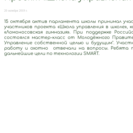
20 октября 2019 г.
15 октября актив парламента школы принимал уча
участников проекта «Школа управления в школе»,
«Ломоносовская гимназия». При поддержке Россий
состоялся мастер-класс от Молодёжного Правител
Управление собственной целью и будущим". Участ
работу и охотно отвечали на вопросы. Ребята 
дальнейшие цели по технологии SMART.