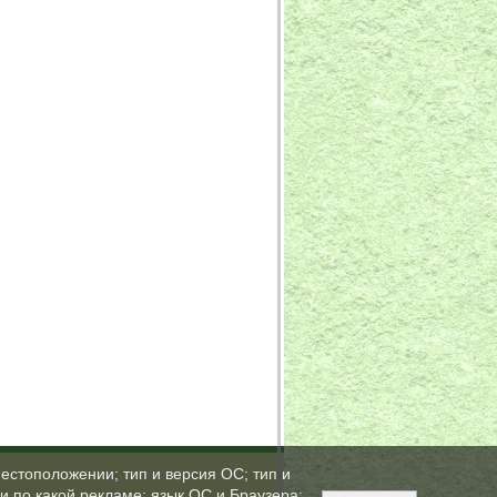
естоположении; тип и версия ОС; тип и
ли по какой рекламе; язык ОС и Браузера;