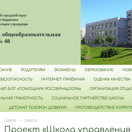
й городской округ
е бюджетное
ельное учреждение
 общеобразовательная
№ 48
САНИЕ
РОДИТЕЛЯМ
ЭКЗАМЕНЫ
ОБРАЗОВАНИЕ
НОВ
БЕЗОПАСНОСТЬ
ИНТЕРНЕТ-ПРИЁМНАЯ
ОЦЕНКА КАЧЕСТВА
ЧАТ-БОТ «ПОМОЩНИК РОСОБРНАДЗОРА»
ОРГАНИЗАЦИЯ ОТДЫХ
ЛЬНАЯ ГРАМОТНОСТЬ
СОЦИАЛЬНОЕ ПАРТНЁРСТВО ШКОЛЫ
ДЕТСКИЙ ТЕЛЕФОН ДОВЕРИЯ
ПРОТИВОДЕЙСТВИЕ КОРРУ
Главная
→
Новости
Проект «Школа управления 