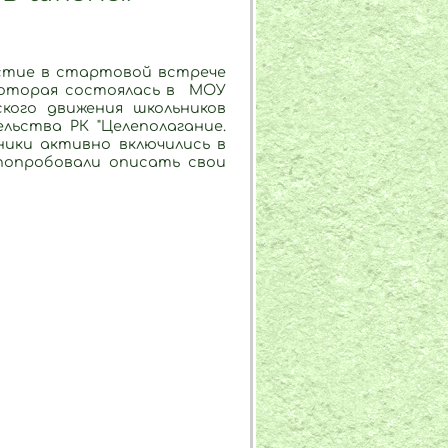
стие в стартовой встрече
 которая состоялась в МОУ
ского движения школьников
ьства РК "Целеполагание.
ники активно включились в
попробовали описать свои