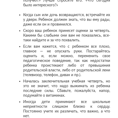
получил?» Лучше спросите его: «Что сегодня
было интересного?»
Когда сын или дочь возвращаются, встречайте их
у двери. Ребенок должен знать, что вы ему рады,
даже если он и провинился.
Скоро ваш ребенок принесет оценки за четверть.
Какими бы слабыми они вам не показались, все-
таки найдите и за что похвалить.
Если вам кажется, что с ребенком все плохо,
главное — не опускать руки. Постарайтесь
оценить и, если можно, переменить свое
педагогическое поведение, так как недостатки
ребенка проистекают либо от превышения
родительской власти, либо от родительской лени
(телевизор, телефон, диван и пр.).
Началась заключительная учебная четверть, но
это не значит, что надо выжимать из ребенка
последние силы. Сбавьте, пожалуйста, напор,
подумайте о витаминах.
Иногда дети принимают все школьные
неприятности слишком близко к сердцу.
Постоянно учите их различать, что важно, а что
нет.