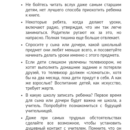
Не бойтесь читать вслух даже самым старшим
детям, нет лучшего способа приохотить ребенка
к книге.
Некоторые ребята, когда делают уроки,
включают радио, утверждая, что им так легче
заниматься. Родители ругают их за это, но
напрасно. Полная тишина еще больше отвлекает.
Спросите у сына или дочери, какой школьный
предмет они любят меньше всего, и посоветуйте
начинать делать уроки именно с этого предмета.
Если дети слишком увлечены телевизором, не
хотят выполнять домашнее задание и потеряли
друзей, то телевизор должен «сломаться», хотя
бы на два месяца, пока дети придут в себя. А как
же взрослые? Воспитание детей, как искусство,
требует жертв.
В какую школу записать ребенка? Первое время
для сына или дочери будет важна не школа, а
учитель. Попробуйте познакомиться с будущей
учительницей.
Даже при самых трудных обстоятельствах
сделайте все возможное, чтобы установить
душевный контакт с учителем. Помните, что он