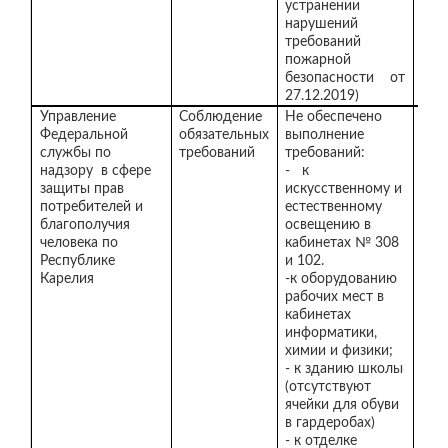
устранении
нарушений
требований
пожарной
безопасности от
27.12.2019)
Управление
Соблюдение
Не обеспечено
Отк
Федеральной
обязательных
выполнение
отд
службы по
требований
требований:
све
надзору в сфере
- к
каб
защиты прав
искусственному и
при
потребителей и
естественному
уст
благополучия
освещению в
жал
человека по
кабинетах № 308
каб
Республике
и 102.
тех
Карелия
-к оборудованию
102
рабочих мест в
При
кабинетах
уче
информатики,
сту
химии и физики;
каб
- к зданию школы
инф
(отсутствуют
сто
ячейки для обуви
бор
в гардеробах)
каб
- к отделке