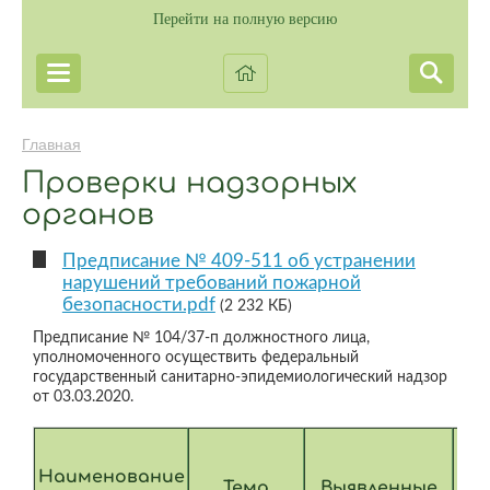
Перейти на полную версию
Главная
Проверки надзорных
органов
Предписание № 409-511 об устранении
нарушений требований пожарной
безопасности.pdf
(2 232 КБ)
Предписание № 104/37-п должностного лица,
уполномоченного осуществить федеральный
государственный санитарно-эпидемиологический надзор
от 03.03.2020.
Ин
Наименование
Тема
Выявленные