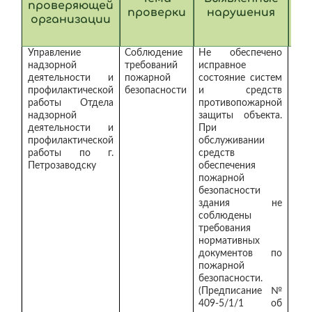
проверяющей
проверки
нарушения
ус
организации
н
Управление
Соблюдение
Не обеспечено
Дан
надзорной
требований
исправное
сос
деятельности и
пожарной
состояние систем
укр
профилактической
безопасности
и средств
сме
работы Отдела
противопожарной
ра
надзорной
защиты объекта.
вып
деятельности и
При
раб
профилактической
обслуживании
уст
работы по г.
средств
Петрозаводску
обеспечения
пожарной
безопасности
здания не
соблюдены
требования
нормативных
документов по
пожарной
безопасности.
(Предписание №
409-5/1/1 об