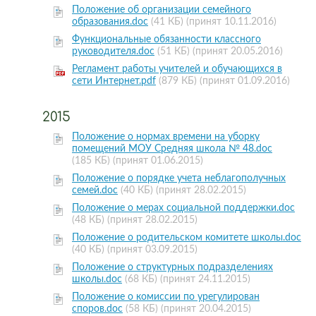
Положение об организации семейного
образования.doc
(41 КБ)
(принят 10.11.2016)
Функциональные обязанности классного
руководителя.doc
(51 КБ)
(принят 20.05.2016)
Регламент работы учителей и обучающихся в
сети Интернет.pdf
(879 КБ)
(принят 01.09.2016)
2015
Положение о нормах времени на уборку
помещений МОУ Средняя школа № 48.doc
(185 КБ)
(принят 01.06.2015)
Положение о порядке учета неблагополучных
семей.doc
(40 КБ)
(принят 28.02.2015)
Положение о мерах социальной поддержки.doc
(48 КБ)
(принят 28.02.2015)
Положение о родительском комитете школы.doc
(40 КБ)
(принят 03.09.2015)
Положение о структурных подразделениях
школы.doc
(68 КБ)
(принят 24.11.2015)
Положение о комиссии по урегулирован
споров.doc
(58 КБ)
(принят 20.04.2015)