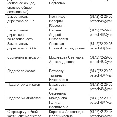
(основное общее,
Сергеевич
среднее общее
образование)
Заместитель
Иконников
(8142)72-29-06
директора по ВР
Валерий
petsch48@yandex
Юрьевич
Заместитель
Рямзин
(8142)72-29-06
директора
Андрей
petsch48@yandex
по безопасности
Николаевич
Заместитель
Яновская
(8142)72-29-05
директора по АХЧ
Елена Александровна
petsch48@yandex
Социальный педагог
Мошникова Светлана
(8142)72-29-06
Александровна
petsch48@yandex
Педагог-психолог
Петреску
(8142)72-29-05
Татьяна
petsch48@yandex
Николаевна
Педагог-организатор
Бараусова
(8142)72-29-05
Анна
petsch48@yandex
Сергеевна
Педагог-библиотекарь
Майданова
(8142)72-29-06
Галина
petsch48@yandex
Васильевна
Секретарь учебной
Королева Александра
(8142)72-29-05
части, специалист по
Владимировна
petsch48@yandex