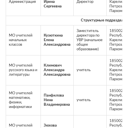
Администрация
Ирина
Директор
Карелия, г.
Сергеевна
Петрозавод
Пархоменк
Структурные подразделен
Заместитель
185002,
МО учителей
Кузюткина
директора по
Республик
начальных
Елена
УВР (начальное
Карелия, г.
классов
Александровна
общее
Петрозавод
образование)
Пархоменк
185002,
МО учителей
Климович
Республик
русского языка и
Александра
учитель
Карелия, г.
литературы
Александровна
Петрозавод
Пархоменк
185002,
МО учителей
Панфилова
Республик
математики,
Нина
учитель
Карелия, г.
физики,
Владимировна
Петрозавод
информатики
Пархоменк
185002,
МО учителей
Зюхова
Республик