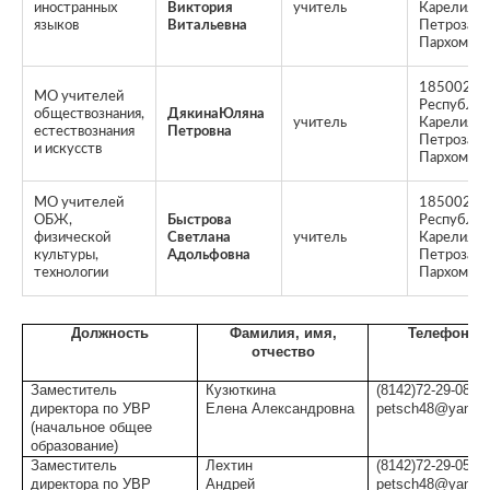
иностранных
Виктория
учитель
Карелия, г.
языков
Витальевна
Петрозавод
Пархоменк
185002,
МО учителей
Республик
обществознания,
ДякинаЮляна
учитель
Карелия, г.
естествознания
Петровна
Петрозавод
и искусств
Пархоменк
МО учителей
185002,
ОБЖ,
Быстрова
Республик
физической
Светлана
учитель
Карелия, г.
культуры,
Адольфовна
Петрозавод
технологии
Пархоменк
Должность
Фамилия, имя,
Телефон, e-
отчество
Заместитель
Кузюткина
(8142)72-29-08
директора по УВР
Елена Александровна
petsch48@yandex
(начальное общее
образование)
Заместитель
Лехтин
(8142)72-29-05
директора по УВР
Андрей
petsch48@yandex