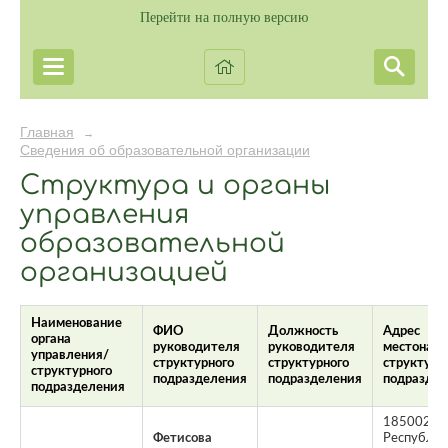
Перейти на полную версию
Главная
→
Сведения об образовательной организации
Структура и органы
управления
образовательной
организацией
Наименование
ФИО
Должность
Адрес
органа
руководителя
руководителя
местонах
управления/
структурного
структурного
структурн
структурного
подразделения
подразделения
подразде
подразделения
185002,
Фетисова
Республик