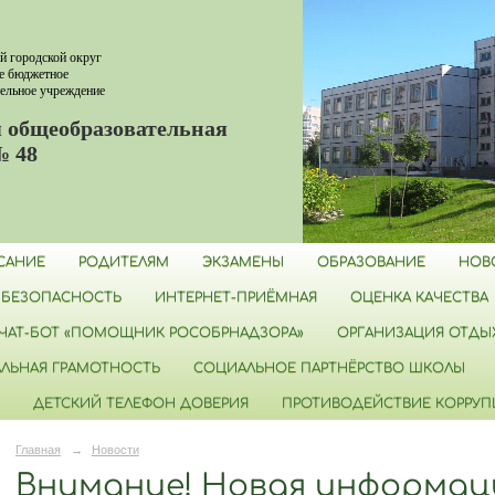
й городской округ
е бюджетное
ельное учреждение
 общеобразовательная
№ 48
САНИЕ
РОДИТЕЛЯМ
ЭКЗАМЕНЫ
ОБРАЗОВАНИЕ
НОВ
БЕЗОПАСНОСТЬ
ИНТЕРНЕТ-ПРИЁМНАЯ
ОЦЕНКА КАЧЕСТВА
ЧАТ-БОТ «ПОМОЩНИК РОСОБРНАДЗОРА»
ОРГАНИЗАЦИЯ ОТДЫХ
ЛЬНАЯ ГРАМОТНОСТЬ
СОЦИАЛЬНОЕ ПАРТНЁРСТВО ШКОЛЫ
ДЕТСКИЙ ТЕЛЕФОН ДОВЕРИЯ
ПРОТИВОДЕЙСТВИЕ КОРРУ
Главная
→
Новости
Внимание! Новая информац