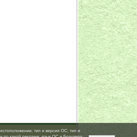
естоположении; тип и версия ОС; тип и
ли по какой рекламе; язык ОС и Браузера;