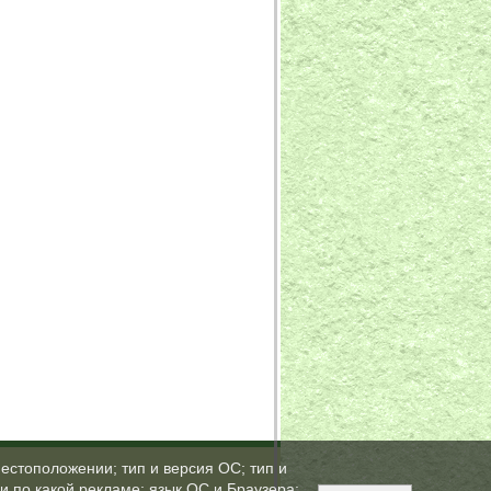
естоположении; тип и версия ОС; тип и
ли по какой рекламе; язык ОС и Браузера;