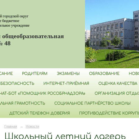
й городской округ
е бюджетное
ельное учреждение
 общеобразовательная
№ 48
САНИЕ
РОДИТЕЛЯМ
ЭКЗАМЕНЫ
ОБРАЗОВАНИЕ
НОВ
БЕЗОПАСНОСТЬ
ИНТЕРНЕТ-ПРИЁМНАЯ
ОЦЕНКА КАЧЕСТВА
ЧАТ-БОТ «ПОМОЩНИК РОСОБРНАДЗОРА»
ОРГАНИЗАЦИЯ ОТДЫХ
ЛЬНАЯ ГРАМОТНОСТЬ
СОЦИАЛЬНОЕ ПАРТНЁРСТВО ШКОЛЫ
ДЕТСКИЙ ТЕЛЕФОН ДОВЕРИЯ
ПРОТИВОДЕЙСТВИЕ КОРРУ
Главная
→
Новости
Школьный летний лагерь