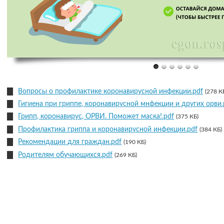
Вопросы о профилактике коронавирусной инфекции.pdf
(278 К
Гигиена при гриппе, коронавирусной мнфекции и других орви.
Грипп, коронавирус, ОРВИ. Поможет маска!.pdf
(375 КБ)
Профилактика гриппа и коронавирусной инфекции.pdf
(384 КБ)
Рекомендации для граждан.pdf
(190 КБ)
Родителям обучающихся.pdf
(269 КБ)