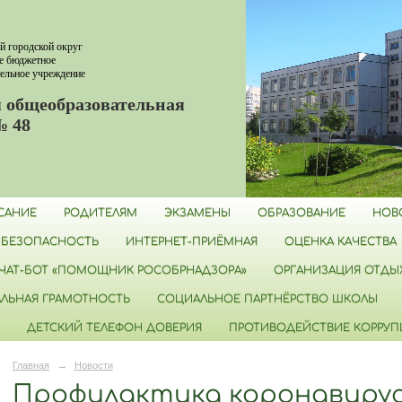
й городской округ
е бюджетное
ельное учреждение
 общеобразовательная
№ 48
САНИЕ
РОДИТЕЛЯМ
ЭКЗАМЕНЫ
ОБРАЗОВАНИЕ
НОВ
БЕЗОПАСНОСТЬ
ИНТЕРНЕТ-ПРИЁМНАЯ
ОЦЕНКА КАЧЕСТВА
ЧАТ-БОТ «ПОМОЩНИК РОСОБРНАДЗОРА»
ОРГАНИЗАЦИЯ ОТДЫХ
ЛЬНАЯ ГРАМОТНОСТЬ
СОЦИАЛЬНОЕ ПАРТНЁРСТВО ШКОЛЫ
ДЕТСКИЙ ТЕЛЕФОН ДОВЕРИЯ
ПРОТИВОДЕЙСТВИЕ КОРРУ
Главная
→
Новости
Профилактика коронавиру