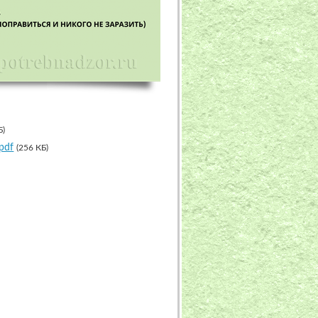
Б)
pdf
(256 КБ)