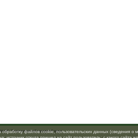
№48", Петрозаводский городской округ
а обработку файлов cookie, пользовательских данных (сведения о м
а; источник откуда пришел на сайт пользователь; с какого сайта и