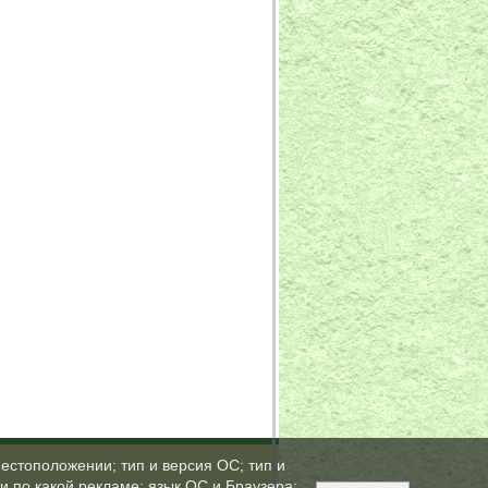
естоположении; тип и версия ОС; тип и
ли по какой рекламе; язык ОС и Браузера;