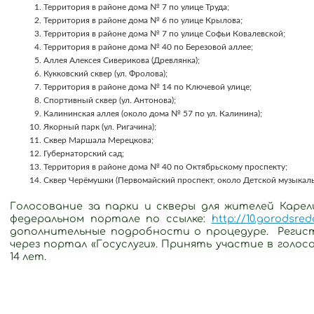
Территория в районе дома № 7 по улице Труда;
Территория в районе дома № 6 по улице Крылова;
Территория в районе дома № 7 по улице Софьи Ковалевской;
Территория в районе дома № 40 по Березовой аллее;
Аллея Алексея Сиверикова (Древлянка);
Кукковский сквер (ул. Фролова);
Территория в районе дома № 14 по Ключевой улице;
Спортивный сквер (ул. Антонова);
Калининская аллея (около дома № 57 по ул. Калинина);
Якорный парк (ул. Ригачина);
Сквер Маршала Мерецкова;
Губернаторский сад;
Территория в районе дома № 40 по Октябрьскому проспекту;
Сквер Черёмушки (Первомайский проспект, около Детской музыкал
Голосование за парки и скверы для жителей Каре
федеральном портале по ссылке:
http://10.gorodsred
дополнительные подробности о процедуре. Регис
через портал «Госуслуги». Принять участие в голо
14 лет.