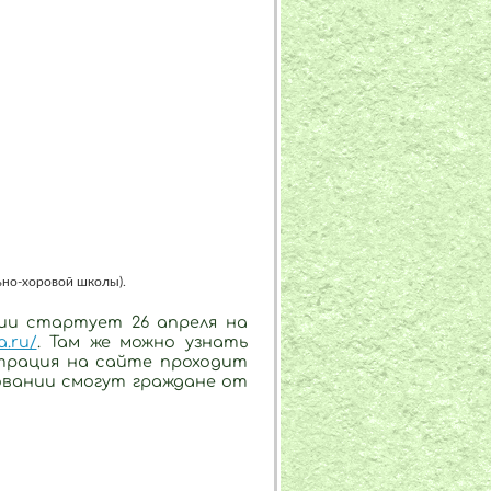
ьно-хоровой школы).
лии стартует 26 апреля на
a.ru/
. Там же можно узнать
трация на сайте проходит
совании смогут граждане от