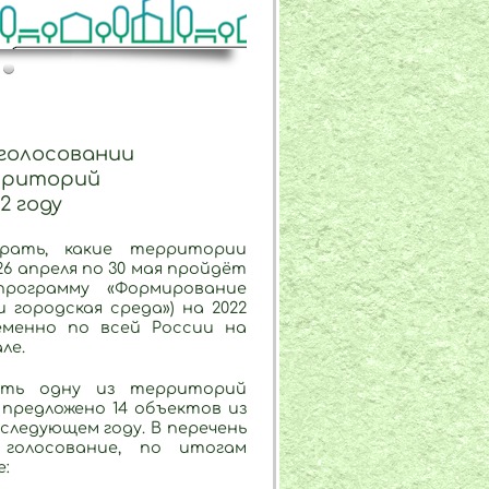
голосовании
рриторий
2 году
рать, какие территории
26 апреля по 30 мая пройдёт
рограмму «Формирование
городская среда») на 2022
еменно по всей России на
ле.
ать одну из территорий
предложено 14 объектов из
 следующем году. В перечень
голосование, по итогам
е: