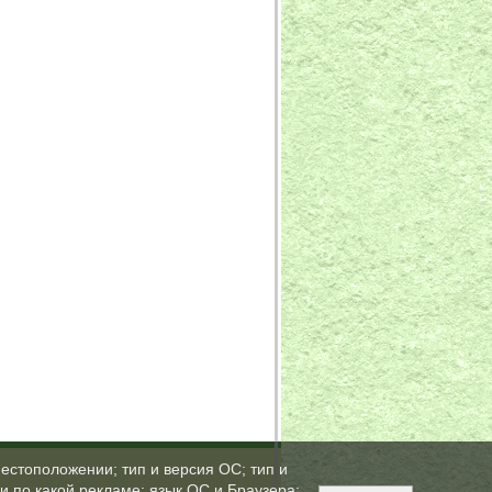
естоположении; тип и версия ОС; тип и
ли по какой рекламе; язык ОС и Браузера;