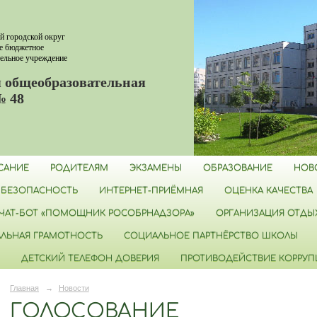
й городской округ
е бюджетное
ельное учреждение
 общеобразовательная
№ 48
САНИЕ
РОДИТЕЛЯМ
ЭКЗАМЕНЫ
ОБРАЗОВАНИЕ
НОВ
БЕЗОПАСНОСТЬ
ИНТЕРНЕТ-ПРИЁМНАЯ
ОЦЕНКА КАЧЕСТВА
ЧАТ-БОТ «ПОМОЩНИК РОСОБРНАДЗОРА»
ОРГАНИЗАЦИЯ ОТДЫХ
ЛЬНАЯ ГРАМОТНОСТЬ
СОЦИАЛЬНОЕ ПАРТНЁРСТВО ШКОЛЫ
ДЕТСКИЙ ТЕЛЕФОН ДОВЕРИЯ
ПРОТИВОДЕЙСТВИЕ КОРРУ
Главная
→
Новости
ГОЛОСОВАНИЕ