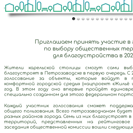
Приглашаем принять участие в 
по выбору общественных те
для благоустройства в 202
Жители карельской столицы смогут сами выб
благоустроят в Петрозаводске в первую очередь. С 
голосование за объекты, которые войдут в п
комфортной городской среды» (нацпроект «Жильё и 
год. В этом году оно впервые пройдёт единовр
специально созданном для этого федеральном порта
Каждый участник голосования сможет поддерж
общего пользования. Всего петрозаводчанам будет 
разных районов города. Семь из них благоустроят в
территорий, представленных на рейтинговое 
заседания общественной комиссии вошли следующи