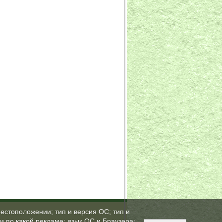
естоположении; тип и версия ОС; тип и
ли по какой рекламе; язык ОС и Браузера;