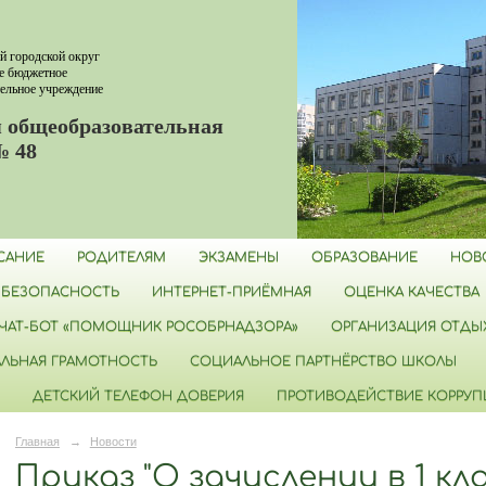
й городской округ
е бюджетное
ельное учреждение
 общеобразовательная
№ 48
САНИЕ
РОДИТЕЛЯМ
ЭКЗАМЕНЫ
ОБРАЗОВАНИЕ
НОВ
БЕЗОПАСНОСТЬ
ИНТЕРНЕТ-ПРИЁМНАЯ
ОЦЕНКА КАЧЕСТВА
ЧАТ-БОТ «ПОМОЩНИК РОСОБРНАДЗОРА»
ОРГАНИЗАЦИЯ ОТДЫХ
ЛЬНАЯ ГРАМОТНОСТЬ
СОЦИАЛЬНОЕ ПАРТНЁРСТВО ШКОЛЫ
ДЕТСКИЙ ТЕЛЕФОН ДОВЕРИЯ
ПРОТИВОДЕЙСТВИЕ КОРРУ
Главная
→
Новости
Приказ "О зачислении в 1 кл