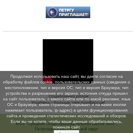
Продолжая использовать наш сайт, вы даете согласие на
обработку файлов cookie, пользовательских данных (сведения о
местоположении; тип и версия ОС; тип и версия Браузера; тип
устройства и разрешение его экрана; источник откуда пришел
социальный ролик
на сайт пользователь; с какого сайта или по какой рекламе; язык
Учитель – больше, чем профессия!
ОС и Браузера; какие страницы открывает и на какие кнопки
нажимает пользователь; ip-адрес) в целях функционирования
сайта и проведения статистических исследований и обзоров.
Если вы не хотите, чтобы ваши данные обрабатывались,
МОУ "Средняя общеобразовательная школа №48",
покиньте сайт.
Петрозаводский городской округ