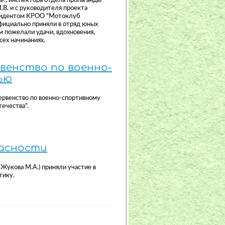
., инспектора отдела пропаганды
В. и с руководителя проекта
езидентом КРОО "Мотоклуб
официально приняли в отряд юных
 пожелали удачи, вдохновения,
сех начинаниях.
венство по военно-
ью
ервенство по военно-спортивному
ечества".
пасности
 Жукова М.А.) приняли участие в
тику.