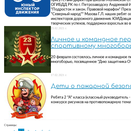
присутствии директора школы Молинской О.Ф
ОГИБДД РК по г. Петрозаводску Андреевой И.
"Подросток и закон. Правовой марафон" Пр
"Северный народ"" Мазова Г.Л. наших ребят 
инспекторов дорожного движения. ЮИДовцам
творческих успехов, поддержки взрослых во в
23.02.2021 г.
Личное и командное пер
спортивному многобор
20 февраля состоялось личное и командное п
многоборью, посвященное "Дню защитника От
17.02.2021 г.
Дети о пожарной безо
Ребята 2 "А" класса (классный руководитель -
конкурсе рисунков на противопожарную тема
Страницы: