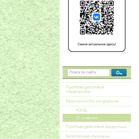
Противодействие
терроризму
Безопасность на дорогах
ЮИД
О главном
Противодействие коррупции
Безопасные каникулы