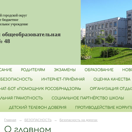
й городской округ
е бюджетное
ельное учреждение
 общеобразовательная
№ 48
САНИЕ
РОДИТЕЛЯМ
ЭКЗАМЕНЫ
ОБРАЗОВАНИЕ
НОВ
БЕЗОПАСНОСТЬ
ИНТЕРНЕТ-ПРИЁМНАЯ
ОЦЕНКА КАЧЕСТВА
ЧАТ-БОТ «ПОМОЩНИК РОСОБРНАДЗОРА»
ОРГАНИЗАЦИЯ ОТДЫХ
ЛЬНАЯ ГРАМОТНОСТЬ
СОЦИАЛЬНОЕ ПАРТНЁРСТВО ШКОЛЫ
ДЕТСКИЙ ТЕЛЕФОН ДОВЕРИЯ
ПРОТИВОДЕЙСТВИЕ КОРРУ
Главная
→
БЕЗОПАСНОСТЬ
→
Безопасность на дорогах
О главном