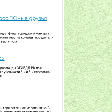
рса "Юные друзья
ходил финал городского конкурса
риняли участие команды победители
 выступила.
ах
пропаганды ОГИБДД РК по г.
с учениками 5-х и 8-х классов на
я.
сь торжественное мероприятие. В