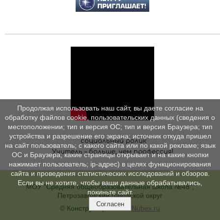
Продолжая использовать наш сайт, вы даете согласие на
обработку файлов cookie, пользовательских данных (сведения о
местоположении; тип и версия ОС; тип и версия Браузера; тип
устройства и разрешение его экрана; источник откуда пришел
социальный ролик
на сайт пользователь; с какого сайта или по какой рекламе; язык
Учитель – больше, чем профессия!
ОС и Браузера; какие страницы открывает и на какие кнопки
нажимает пользователь; ip-адрес) в целях функционирования
сайта и проведения статистических исследований и обзоров.
Если вы не хотите, чтобы ваши данные обрабатывались,
МОУ "Средняя общеобразовательная школа №48",
покиньте сайт.
Петрозаводский городской округ
Согласен
© Конструктор сайтов
Nubex.ru